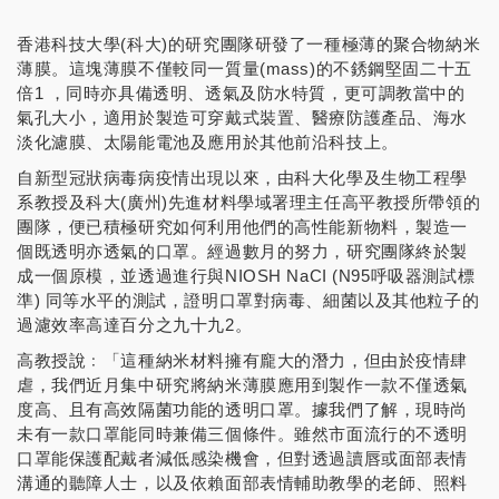
香港科技大學(科大)的研究團隊研發了一種極薄的聚合物納米
薄膜。這塊薄膜不僅較同一質量(mass)的不銹鋼堅固二十五
倍1 ，同時亦具備透明、透氣及防水特質，更可調教當中的
氣孔大小，適用於製造可穿戴式裝置、醫療防護產品、海水
淡化濾膜、太陽能電池及應用於其他前沿科技上。
自新型冠狀病毒病疫情出現以來，由科大化學及生物工程學
系教授及科大(廣州)先進材料學域署理主任高平教授所帶領的
團隊，便已積極研究如何利用他們的高性能新物料，製造一
個既透明亦透氣的口罩。經過數月的努力，研究團隊終於製
成一個原模，並透過進行與NIOSH NaCI (N95呼吸器測試標
準) 同等水平的測試，證明口罩對病毒、細菌以及其他粒子的
過濾效率高達百分之九十九2。
高教授說﹕「這種納米材料擁有龐大的潛力，但由於疫情肆
虐，我們近月集中研究將納米薄膜應用到製作一款不僅透氣
度高、且有高效隔菌功能的透明口罩。據我們了解，現時尚
未有一款口罩能同時兼備三個條件。雖然市面流行的不透明
口罩能保護配戴者減低感染機會，但對透過讀唇或面部表情
溝通的聽障人士，以及依賴面部表情輔助教學的老師、照料