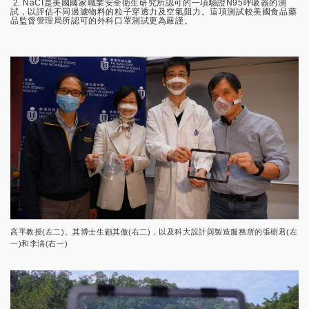
2. NaCI是美國國家職業安全衛生研究所認可的一項驗證N95呼吸器的測
試，以評估不同過濾物料的粒子穿透力及空氣阻力。這項測試較美國食品藥
品監督管理局所認可的外科口罩測試更為嚴謹。
高平教授(左二)、其博士生顧其傲(右二)，以及科大設計與製造服務所的張樹君(左
一)和李清(右一)