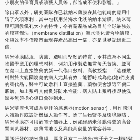
小朋友的保育員或演藝人員等，卻造成不便和影響。」
除口罩以外，研究團隊亦已就納米薄膜在其他範疇的應用申
請了六項專利，當中包括用於海水化淡的納米濾膜。納米薄
膜可調教氣孔大小的特性，令有關產品成為目前全球最強效
的膜蒸餾法（membrane distillation）海水淡化聚合物濾膜，
化淡效率不僅較市面現存產品高出十倍，亦是世界記錄近三
倍。
納米薄膜貼服、防菌、透明而堅韌的特質，令其成為不同生
物醫學應用的理想材料。例如用作製造無需每天替換、並可
在傷口上直接塗藥的新一代傷口敷料。高教授指﹕「這種敷
料對於大範圍燒傷的病人尤其有效，能暫時成為他(她)們皮膚
的替代品，醫生可於敷料上直接塗藥，藥物便會滲透至傷口
底層。加上敷料具備良好防水性能，病人貼上敷料後即使洗
澡亦無須擔心傷口會碰到水。」
納米薄膜也可成為更佳的感應器(motion sensor)，用作感測
人體動作或設計機械人動作等。除了生物醫學及環境範疇，
納米薄膜亦可用於電子儀器上，例如經納米薄膜傳聲的高音
質喇叭器材、超薄電池以及高能高儲量的電容器等。
團隊研發的納米薄膜，厚度只有二十納米(較千分之一根頭髮