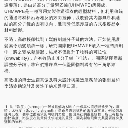
還要薄)，是由超高分子量聚乙烯(UHMWPE)所製成。
UHMWPE是一種可用於製作避彈衣的輕型材料，但利用傳統
的通過將材料沿著相反的方向拉伸，以改變其内部無序和纏
結的高分子鏈的固有取向，進而降低膜厚度的方式很容易令
材料斷裂。
不過，高教授卻找到了鬆解糾纏分子鏈的方法。正如使用護
髮素令頭髮順滑一樣，研究團隊把UHMWPE放入一種潤滑劑
中，將之變成凝膠狀，結果不但提升了物料的可拉性
(drawability)，亦有效防止其分子鏈「打結」。團隊隨即重新
調整分子鏈，將它們排序成一個堅固物料獨有的三角形結
構。
高教授的博士生顧其傲及科大設計與製造服務所的張樹君和
李清協助設計及製造了納米透明口罩。
1. 當「強度」(strength)一般被理解為材料在一個單位面積所承受的力度
時，比強度（Specific strength）是會考慮到材料的密度及重量。例如鋼及
鈦可以在一個單位面積承受同樣的力度，但因為鈦的重量較輕，所以有較高
的比強度。比強度在航天科技領域尤其重要，因為製造飛機尤其需要輕身及
堅固的物料。