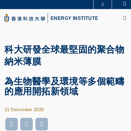
Skip
Se
MORE ABOUT HKUST
to
M
UNIVERSITY NEWS
ACADEMIC DEPARTMENTS A-Z
main
ENERGY INSTITUTE
LIFE@HKUST
LIBRARY
content
MAP & DIRECTIONS
CAREERS AT HKUST
FACULTY PROFILES
ABOUT HKUST
科大研發全球最堅固的聚合物
納米薄膜
為生物醫學及環境等多個範疇
的應用開拓新領域
21 December 2020